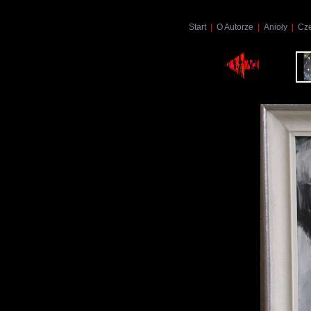
Start
|
O Autorze
|
Anioły
|
Cz