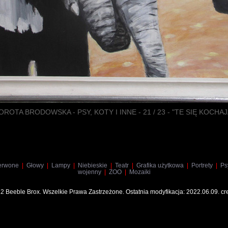
OROTA BRODOWSKA - PSY, KOTY I INNE - 21 / 23 - "TE SIĘ KOCHAJ
erwone
|
Głowy
|
Lampy
|
Niebieskie
|
Teatr
|
Grafika użytkowa
|
Portrety
|
Psy
wojenny
|
ZOO
|
Mozaiki
22 Beeble Brox. Wszelkie Prawa Zastrzeżone. Ostatnia modyfikacja: 2022.06.09. c