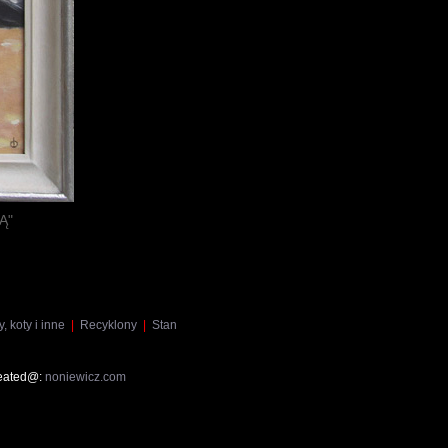
Ą"
, koty i inne
|
Recyklony
|
Stan
reated@:
noniewicz.com