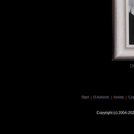
D
Start
|
O Autorze
|
Anioły
|
Cz
Copyright (c) 2004-20