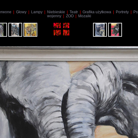
erwone
|
Głowy
|
Lampy
|
Niebieskie
|
Teatr
|
Grafika użytkowa
|
Portrety
|
Psy
wojenny
|
ZOO
|
Mozaiki