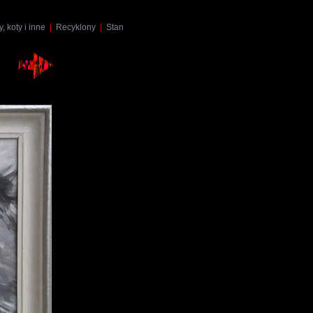
, koty i inne
|
Recyklony
|
Stan